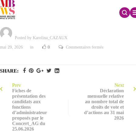
Adresse e-mail de contact du concert
Posted by Karolina_CAZAUX
sur
mai 29, 2026
in
0
Commentaires fermés
Adresse
e-
mail
de
contact
SHARE:
du
concert
Prev
Next
Fiches de
Déclaration
présentation des
mensuelle relative
candidats aux
au nombre total de
fonctions
droits de vote et
d’administrateur
d’actions au 31 mai
proposés par le
2026
Concert_AG du
25.06.2026