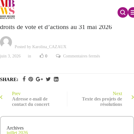
Déclaration mensuelle relative au nombre total de
droits de vote et d’actions au 31 mai 2026
Posted by Karolina_CAZAUX
sur
juin 3, 2026
in
0
Commentaires fermés
Déclaration
mensuelle
relative
au
nombre
SHARE:
total
de
droits
de
Prev
Next
vote
Adresse e-mail de
Texte des projets de
et
contact du concert
résolutions
d’actions
au
31
mai
2026
Archives
juillet 2026