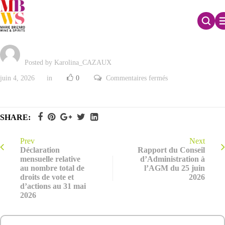
Texte des projets de résolutions
Posted by Karolina_CAZAUX
sur
juin 4, 2026
in
0
Commentaires fermés
Texte
des
projets
de
résolutions
SHARE:
Prev
Next
Déclaration
Rapport du Conseil
mensuelle relative
d’Administration à
au nombre total de
l’AGM du 25 juin
droits de vote et
2026
d’actions au 31 mai
2026