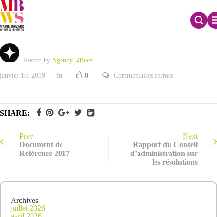
AG 2019 – Projet Avis de Convocation
Posted by
Agency_4Beez
sur
janvier 10, 2019
in
0
Commentaires fermés
AG
2019
–
Projet
Avis
SHARE:
de
Convocation
Prev
Next
Document de
Rapport du Conseil
Référence 2017
d’administration sur
les résolutions
Archives
juillet 2026
avril 2026