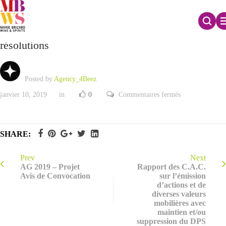
Rapport du Conseil d’administration sur les
résolutions
Posted by
Agency_4Beez
sur
janvier 10, 2019
in
0
Commentaires fermés
Rapport
du
Conseil
d’administratio
sur
SHARE:
les
résolutions
Prev
Next
AG 2019 – Projet
Rapport des C.A.C.
Avis de Convocation
sur l’émission
d’actions et de
diverses valeurs
mobilières avec
maintien et/ou
suppression du DPS