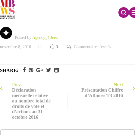
Chiffre d’Affaires du 3ème trimestre 2016
Posted by
Agency_4Beez
sur
novembre 8, 2016
in
0
Commentaires fermés
Chiffre
d’Affaires
du
3ème
trimestre
SHARE:
2016
Prev
Next
Déclaration
Présentation Chiffre
mensuelle relative
d’Affaires T3 2016
au nombre total de
droits de vote et
d’actions au 31
octobre 2016