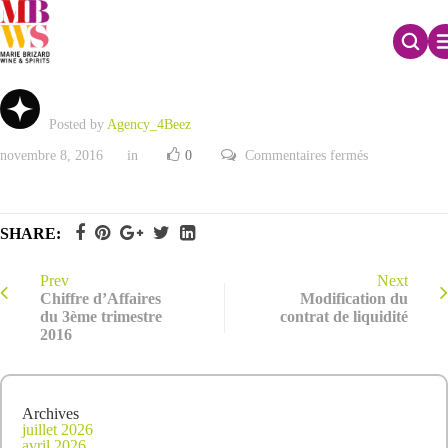
Présentation Chiffre d’Affaires T3 2016
Posted by
Agency_4Beez
sur
novembre 8, 2016
in
0
Commentaires fermés
Présentation
Chiffre
d’Affaires
T3
2016
SHARE:
Prev
Next
Chiffre d’Affaires
Modification du
du 3ème trimestre
contrat de liquidité
2016
Archives
juillet 2026
avril 2026