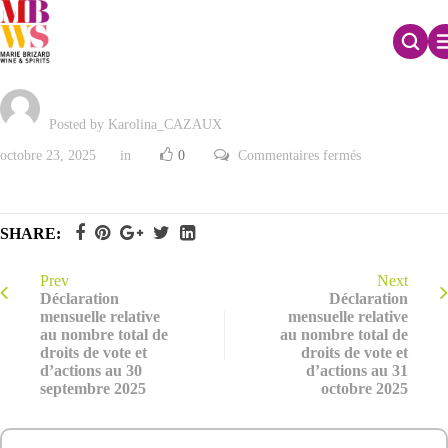
Chiffre d’affaires du 3ème trimestre 2025
Posted by Karolina_CAZAUX
sur
octobre 23, 2025
in
0
Commentaires fermés
Chiffre
d’affaires
du
3ème
trimestre
SHARE:
2025
Prev
Next
Déclaration
Déclaration
mensuelle relative
mensuelle relative
au nombre total de
au nombre total de
droits de vote et
droits de vote et
d’actions au 30
d’actions au 31
septembre 2025
octobre 2025