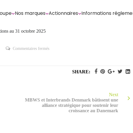
roupe
Nos marques
Actionnaires
Informations régleme
ctions au 31 octobre 2025
sur
Commentaires fermés
Déclaration
mensuelle
relative
au
nombre
SHARE:
total
de
droits
de
vote
et
Next
d’actions
MBWS et Interbrands Denmark bâtissent une
au
alliance stratégique pour soutenir leur
31
octobre
croissance au Danemark
2025