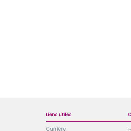
Liens utiles
C
Carrière
i