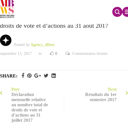
Déclaration mensuelle relative au nombre total de
droits de vote et d’actions au 31 août 2017
Posted by
Agency_4Beez
sur
septembre 13, 2017
in
0
Commentaires fermés
Déclaration
mensuelle
relative
au
nombre
SHARE:
total
de
droits
de
Prev
Next
vote
Déclaration
Résultats du 1er
et
mensuelle relative
semestre 2017
d’actions
au nombre total de
au
31
droits de vote et
août
d’actions au 31
2017
juillet 2017