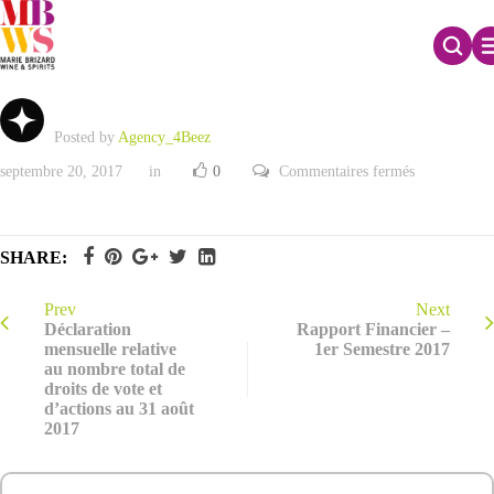
Résultats du 1er semestre 2017
Posted by
Agency_4Beez
sur
septembre 20, 2017
in
0
Commentaires fermés
Résultats
du
1er
semestre
2017
SHARE:
Prev
Next
Déclaration
Rapport Financier –
mensuelle relative
1er Semestre 2017
au nombre total de
droits de vote et
d’actions au 31 août
2017