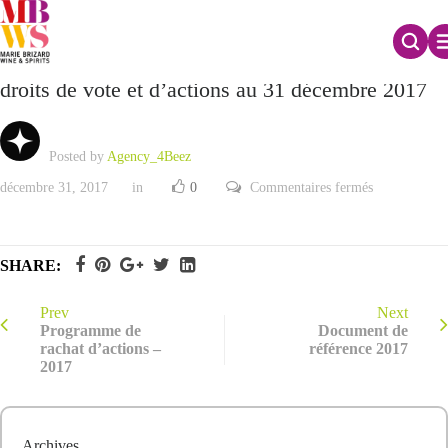
Déclaration mensuelle relative au nombre total de
droits de vote et d’actions au 31 décembre 2017
Posted by
Agency_4Beez
sur
décembre 31, 2017
in
0
Commentaires fermés
Déclaration
mensuelle
relative
au
nombre
SHARE:
total
de
droits
de
Prev
Next
vote
Programme de
Document de
et
rachat d’actions –
référence 2017
d’actions
2017
au
31
décembre
2017
Archives