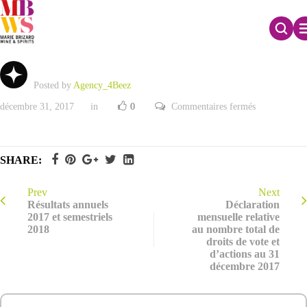
Programme de rachat d’actions – 2017
Posted by
Agency_4Beez
sur
décembre 31, 2017
in
0
Commentaires fermés
Programme
de
rachat
d’actions
–
SHARE:
2017
Prev
Next
Résultats annuels
Déclaration
2017 et semestriels
mensuelle relative
2018
au nombre total de
droits de vote et
d’actions au 31
décembre 2017