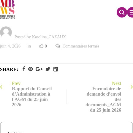
Formulaire de vote AGM du 25 juin 2026
Posted by Karolina_CAZAUX
sur
juin 4, 2026
in
0
Commentaires fermés
Formulaire
de
vote
AGM
du
SHARE:
25
juin
2026
Prev
Next
Rapport du Conseil
Formulaire de
d’Administration à
demande d’envoi
l’AGM du 25 juin
des
2026
documents_AGM
du 25 juin 2026