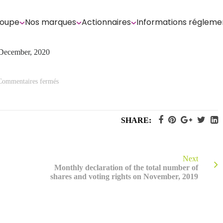
roupe
Nos marques
Actionnaires
Informations régleme
n December, 2020
sur
Commentaires fermés
Monthly
declaration
of
the
total
SHARE:
number
of
shares
and
voting
rights
Next
on
Monthly declaration of the total number of
December,
shares and voting rights on November, 2019
2020