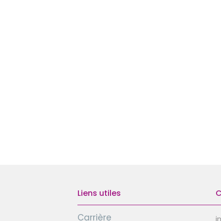
Liens utiles
C
Carrière
i