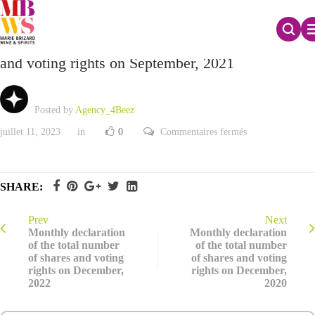
Monthly declaration of the total number of shares
and voting rights on September, 2021
Posted by
Agency_4Beez
sur
juillet 11, 2023
in
0
Commentaires fermés
Monthly
declaration
of
the
total
SHARE:
number
of
shares
and
Prev
Next
voting
Monthly declaration
Monthly declaration
rights
of the total number
of the total number
on
of shares and voting
of shares and voting
September,
2021
rights on December,
rights on December,
2022
2020