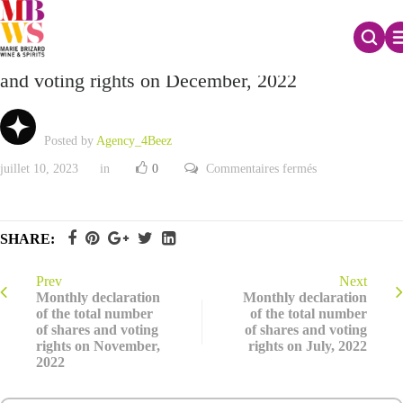
Monthly declaration of the total number of shares
and voting rights on December, 2022
Posted by
Agency_4Beez
sur
juillet 10, 2023
in
0
Commentaires fermés
Monthly
declaration
of
the
total
SHARE:
number
of
shares
and
Prev
Next
voting
Monthly declaration
Monthly declaration
rights
of the total number
of the total number
on
of shares and voting
of shares and voting
December,
2022
rights on November,
rights on July, 2022
2022