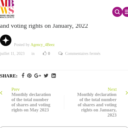
Monthly declaration of the total number of shares
and voting rights on January, 2022
Posted by
Agency_4Beez
sur
juillet 11, 2023
in
0
Commentaires fermés
Monthly
declaration
of
the
total
SHARE:
number
of
shares
and
Prev
Next
voting
Monthly declaration
Monthly declaration
rights
of the total number
of the total number
on
of shares and voting
of shares and voting
January,
2022
rights on May 2023
rights on January,
2023