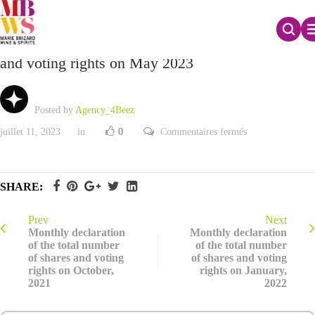
Monthly declaration of the total number of shares
and voting rights on May 2023
Posted by
Agency_4Beez
sur
juillet 11, 2023
in
0
Commentaires fermés
Monthly
declaration
of
the
total
SHARE:
number
of
shares
and
Prev
Next
voting
Monthly declaration
Monthly declaration
rights
of the total number
of the total number
on
of shares and voting
of shares and voting
May
2023
rights on October,
rights on January,
2021
2022