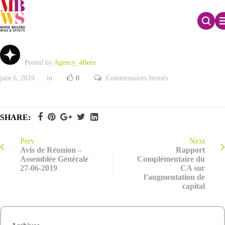
Rapport CA sur les Résolutions
Posted by
Agency_4Beez
sur
juin 6, 2019
in
0
Commentaires fermés
Rapport
CA
sur
les
Résolutions
SHARE:
Prev
Next
Avis de Réunion –
Rapport
Assemblée Générale
Complémentaire du
27-06-2019
CA sur
l’augmentation de
capital