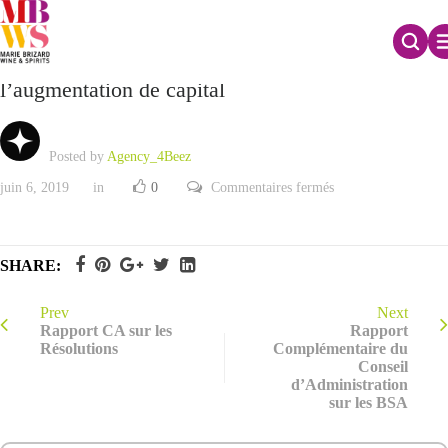
Rapport Complémentaire du CA sur
l’augmentation de capital
Posted by
Agency_4Beez
sur
juin 6, 2019
in
0
Commentaires fermés
Rapport
Complémentaire
du
CA
sur
SHARE:
l’augmentation
de
capital
Prev
Next
Rapport CA sur les
Rapport
Résolutions
Complémentaire du
Conseil
d’Administration
sur les BSA