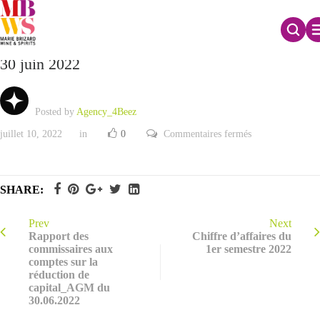
Rapport du Conseil d’Administration à l’AGM du
30 juin 2022
Posted by
Agency_4Beez
sur
juillet 10, 2022
in
0
Commentaires fermés
Rapport
du
Conseil
d’Administration
à
SHARE:
l’AGM
du
30
juin
Prev
Next
2022
Rapport des
Chiffre d’affaires du
commissaires aux
1er semestre 2022
comptes sur la
réduction de
capital_AGM du
30.06.2022