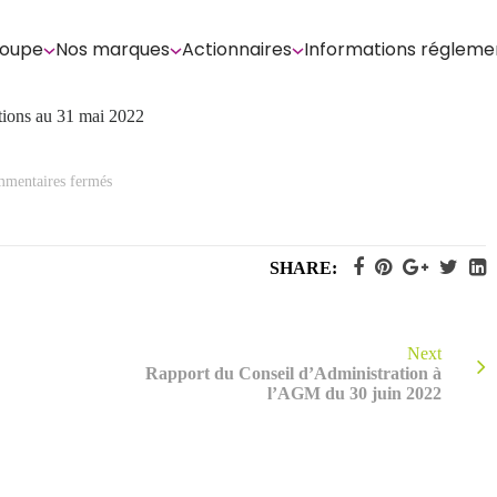
roupe
Nos marques
Actionnaires
Informations régleme
ctions au 31 mai 2022
sur
mentaires fermés
Déclaration
mensuelle
relative
au
nombre
SHARE:
total
de
droits
de
vote
et
Next
d’actions
Rapport du Conseil d’Administration à
au
l’AGM du 30 juin 2022
31
mai
2022