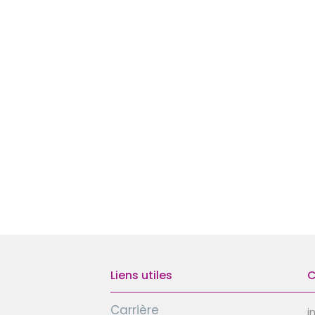
Liens utiles
C
Carrière
i