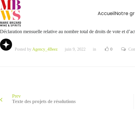
Accueil
Notre g
Déclaration mensuelle relative au nombre total de droits de vote et d’a
Posted by
Agency_4Beez
juin 9, 2022
in
0
Com
Prev
Texte des projets de résolutions