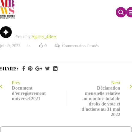
Texte des projets de résolutions
Posted by
Agency_4Beez
sur
juin 9, 2022
in
0
Commentaires fermés
Texte
des
projets
de
résolutions
SHARE:
Prev
Next
Document
Déclaration
d’enregistrement
mensuelle relative
universel 2021
au nombre total de
droits de vote et
d’actions au 31 mai
2022