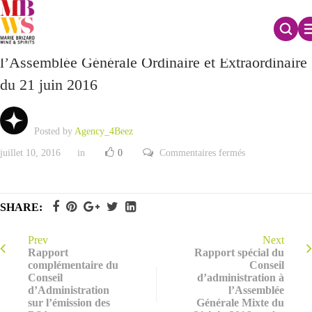
Rapport du Conseil d’Administration à
l’Assemblée Générale Ordinaire et Extraordinaire
du 21 juin 2016
Posted by
Agency_4Beez
sur
juillet 10, 2016
in
0
Commentaires fermés
Rapport
du
Conseil
d’Administration
à
SHARE:
l’Assemblée
Générale
Ordinaire
et
Prev
Next
Extraordinaire
Rapport
Rapport spécial du
du
complémentaire du
Conseil
21
Conseil
d’administration à
juin
2016
d’Administration
l’Assemblée
sur l’émission des
Générale Mixte du