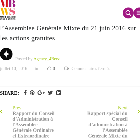
Rapport spécial du Conseil d’administration à
l’Assemblée Générale Mixte du 21 juin 2016 sur
les actions gratuites
Posted by
Agency_4Beez
sur
juillet 10, 2016
in
0
Commentaires fermés
Rapport
spécial
du
Conseil
d’administration
SHARE:
à
l’Assemblée
Générale
Mixte
Prev
Next
du
Rapport du Conseil
Rapport spécial du
21
d’Administration à
Conseil
juin
l’Assemblée
d’administration à
2016
sur
Générale Ordinaire
l’Assemblée
les
et Extraordinaire
Générale Mixte du
actions