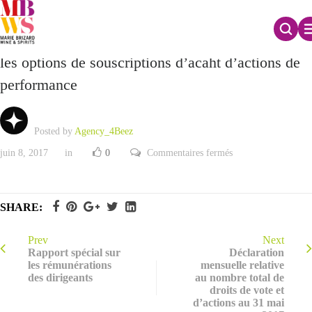
Rapport spécial du Conseil d’Administration sur
les options de souscriptions d’acaht d’actions de
performance
Posted by
Agency_4Beez
sur
juin 8, 2017
in
0
Commentaires fermés
Rapport
spécial
du
Conseil
d’Administration
SHARE:
sur
les
options
de
Prev
Next
souscriptions
Rapport spécial sur
Déclaration
d’acaht
les rémunérations
mensuelle relative
d’actions
des dirigeants
au nombre total de
de
performance
droits de vote et
d’actions au 31 mai