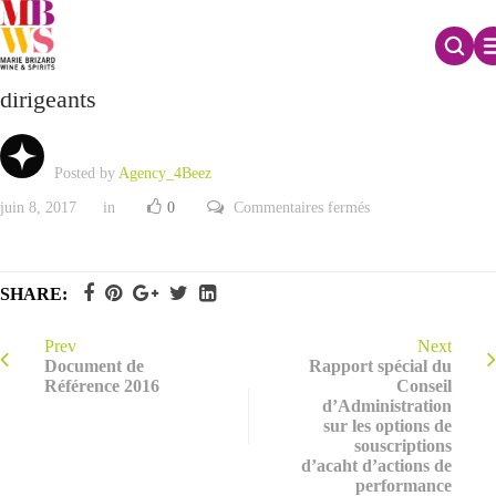
Rapport spécial sur les rémunérations des
dirigeants
Posted by
Agency_4Beez
sur
juin 8, 2017
in
0
Commentaires fermés
Rapport
spécial
sur
les
rémunérations
SHARE:
des
dirigeants
Prev
Next
Document de
Rapport spécial du
Référence 2016
Conseil
d’Administration
sur les options de
souscriptions
d’acaht d’actions de
performance